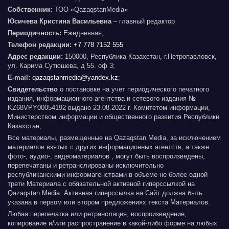
Собственник:
ТОО «QazaqstanMedia»
Юсичева Кристина Васильевна
– главный редактор
Периодичность:
Ежедневная;
Телефон редакции:
+7 778 7152 555
Адрес редакции:
150000, Республика Казахстан, г.Петропавловск,
ул. Карима Сутюшева, д 55. оф 3;
E-mail:
qazaqstanmedia@yandex.kz
;
Свидетельство
о постановке на учет периодического печатного
издания, информационного агентства и сетевого издания №
KZ68VPY00054192 выдано 23.08.2022 г. Комитетом информации,
Министерством информации и общественного развития Республики
Казахстан;
Все материалы, размещенные на Qazaqstan Media, за исключением
материалов взятых с других информационных агентств, а также
фото-, аудио-, видеоматериалов , могут быть воспроизведены,
перепечатаны и ретранслированы исключительно
республиканскими информагенствами в объеме не более одной
трети Материала с обязательной активной гиперссылкой на
Qazaqstan Media. Активная гиперссылка на Сайт должна быть
указана в первом или втором предложениях текста Материалов.
Любая перепечатка или ретрансляция, воспроизведение,
копирование и/или распространение в какой-либо форме на любых