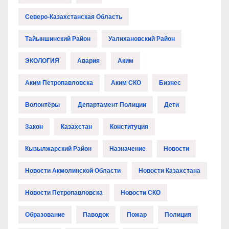
Северо-Казахстанская Область
Тайыншинский Район
Уалихановский Район
ЭКОЛОГИЯ
Авария
Аким
Аким Петропавловска
Аким СКО
Бизнес
Волонтёры
Департамент Полиции
Дети
Закон
Казахстан
Конституция
Кызылжарский Район
Назначение
Новости
Новости Акмолинской Области
Новости Казахстана
Новости Петропавловска
Новости СКО
Образование
Паводок
Пожар
Полиция