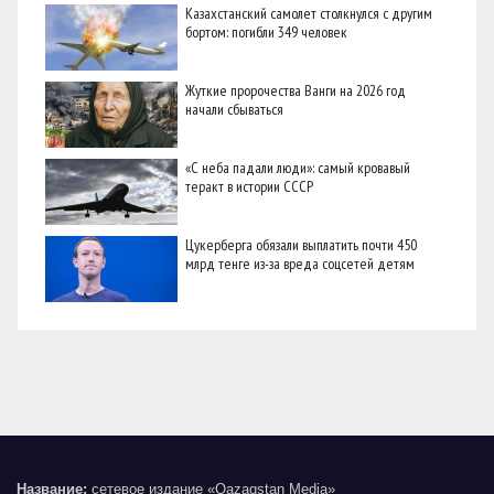
Казахстанский самолет столкнулся с другим
бортом: погибли 349 человек
Жуткие пророчества Ванги на 2026 год
начали сбываться
«С неба падали люди»: самый кровавый
теракт в истории СССР
Цукерберга обязали выплатить почти 450
млрд тенге из-за вреда соцсетей детям
Название:
сетевое издание «Qazaqstan Media»