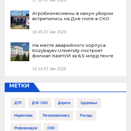
17:30
07 Авг 2026
Агробизнесмены в канун уборки
встретились на Дне поля в СКО
16:45
07 Авг 2026
На месте аварийного корпуса
Kozybayev University построят
филиал КазНУИ за 6,5 млрд тенге
14:14
07 Авг 2026
МЕТКИ
ДТП
ДЧС СКО
Дороги
Здоровье
Наркотики
Петропавловск
Погода
Референдум
СКО