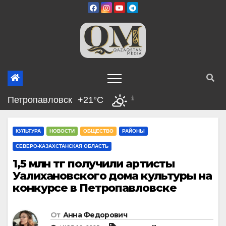
Перейти
к
содержимому
Петропавловск
+21°C
КУЛЬТУРА
НОВОСТИ
ОБЩЕСТВО
РАЙОНЫ
СЕВЕРО-КАЗАХСТАНСКАЯ ОБЛАСТЬ
1,5 млн тг получили артисты
Уалихановского дома культуры на
конкурсе в Петропавловске
От
Анна Федорович