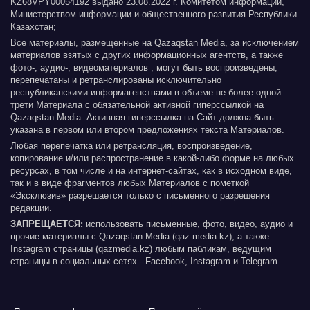
KZ68VPY00054192 выдано 23.08.2022 г. Комитетом информации,
Министерством информации и общественного развития Республики
Казахстан;
Все материалы, размещенные на Qazaqstan Media, за исключением
материалов взятых с других информационных агентств, а также
фото-, аудио-, видеоматериалов , могут быть воспроизведены,
перепечатаны и ретранслированы исключительно
республиканскими информагенствами в объеме не более одной
трети Материала с обязательной активной гиперссылкой на
Qazaqstan Media. Активная гиперссылка на Сайт должна быть
указана в первом или втором предложениях текста Материалов.
Любая перепечатка или ретрансляция, воспроизведение,
копирование и/или распространение в какой-либо форме на любых
ресурсах, в том числе и на интернет-сайтах, как в исходном виде,
так и в виде фрагментов любых Материалов с пометкой
«Эксклюзив» разрешается только с письменного разрешения
редакции.
ЗАПРЕЩАЕТСЯ:
использовать письменные, фото, видео, аудио и
прочие материалы с Qazaqstan Media (qaz-media.kz), а также
Instagram страницы (qazmedia.kz) любым пабликам, ведущим
страницы в социальных сетях - Facebook, Instagram и Telegram.