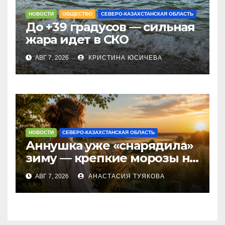
НОВОСТИ
ОБЩЕСТВО
СЕВЕРО-КАЗАХСТАНСКАЯ ОБЛАСТЬ
До +39 градусов — сильная
жара идет в СКО
АВГ 7, 2026
КРИСТИНА ЮСИЧЕВА
НОВОСТИ
СЕВЕРО-КАЗАХСТАНСКАЯ ОБЛАСТЬ
Аннушка уже «снарядила»
зиму — крепкие морозы на
севере Казахстана
АВГ 7, 2026
АНАСТАСИЯ ТУЯКОВА
обещают народные
приметы