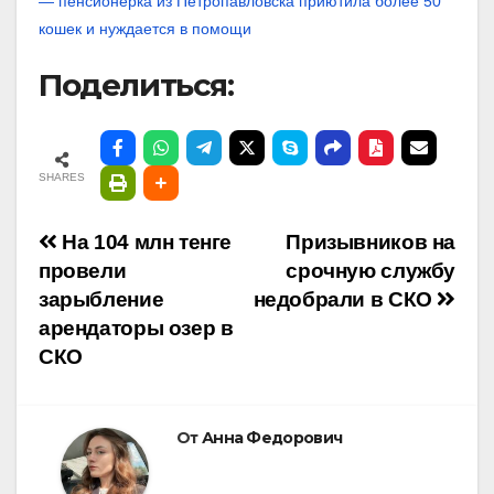
— пенсионерка из Петропавловска приютила более 50
кошек и нуждается в помощи
Поделиться:
SHARES
Навигация
На 104 млн тенге
Призывников на
провели
срочную службу
по
зарыбление
недобрали в СКО
арендаторы озер в
записям
СКО
От
Анна Федорович