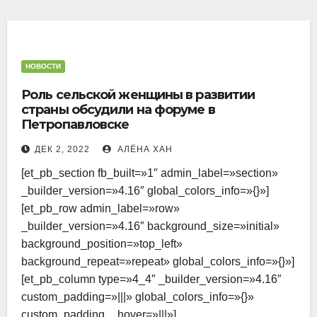
Петропавловска
БЕЗ РУБРИКИ
Представитель ЦИК проверил
готовность избирательных
НОВОСТИ
участков в СКО
Роль сельской женщины в развитии
ЗАКОН
НОВОСТИ
ОБЩЕСТВО
страны обсудили на форуме в
Петропавловске
СЕВЕРО-КАЗАХСТАНСКАЯ ОБЛАСТЬ
Число уклонистов от армии
ДЕК 2, 2022
АЛЁНА ХАН
растет в СКО
[et_pb_section fb_built=»1″ admin_label=»section»
_builder_version=»4.16″ global_colors_info=»{}»]
НОВОСТИ
ОБЩЕСТВО
[et_pb_row admin_label=»row»
СЕВЕРО-КАЗАХСТАНСКАЯ ОБЛАСТЬ
_builder_version=»4.16″ background_size=»initial»
До +39 градусов — сильная жара
background_position=»top_left»
идет в СКО
background_repeat=»repeat» global_colors_info=»{}»]
[et_pb_column type=»4_4″ _builder_version=»4.16″
НОВОСТИ
СЕВЕРО-КАЗАХСТАНСКАЯ ОБЛАСТЬ
custom_padding=»|||» global_colors_info=»{}»
Аннушка уже «снарядила» зиму
custom_padding__hover=»|||»]