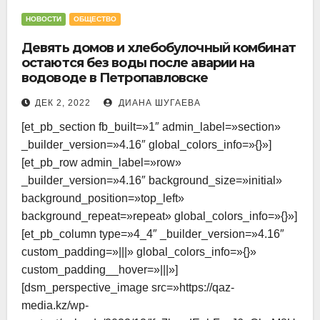
НОВОСТИ
ОБЩЕСТВО
Девять домов и хлебобулочный комбинат
остаются без воды после аварии на
водоводе в Петропавловске
ДЕК 2, 2022
ДИАНА ШУГАЕВА
[et_pb_section fb_built=»1″ admin_label=»section»
_builder_version=»4.16″ global_colors_info=»{}»]
[et_pb_row admin_label=»row»
_builder_version=»4.16″ background_size=»initial»
background_position=»top_left»
background_repeat=»repeat» global_colors_info=»{}»]
[et_pb_column type=»4_4″ _builder_version=»4.16″
custom_padding=»|||» global_colors_info=»{}»
custom_padding__hover=»|||»]
[dsm_perspective_image src=»https://qaz-
media.kz/wp-