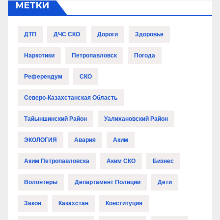
МЕТКИ
ДТП
ДЧС СКО
Дороги
Здоровье
Наркотики
Петропавловск
Погода
Референдум
СКО
Северо-Казахстанская Область
Тайыншинский Район
Уалихановский Район
ЭКОЛОГИЯ
Авария
Аким
Аким Петропавловска
Аким СКО
Бизнес
Волонтёры
Департамент Полиции
Дети
Закон
Казахстан
Конституция