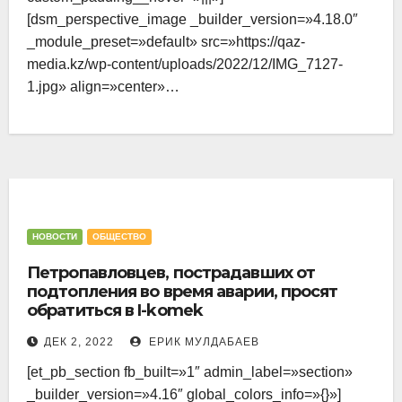
— крепкие морозы на севере
[dsm_perspective_image _builder_version=»4.18.0″
Казахстана обещают народные
_module_preset=»default» src=»https://qaz-
приметы
media.kz/wp-content/uploads/2022/12/IMG_7127-
ВЫБОРЫ
НОВОСТИ
ОБЩЕСТВО
1.jpg» align=»center»…
СЕВЕРО-КАЗАХСТАНСКАЯ ОБЛАСТЬ
«Стержень трансформации — в
человеке», — библиотекарь из
Айыртауского района призвала
североказахстанцев прийти на
ВЛАСТЬ
НОВОСТИ
ОБЕЩАНИЯ
ОБЩЕСТВО
выборы
РАЙОНЫ
СЕВЕРО-КАЗАХСТАНСКАЯ ОБЛАСТЬ
«Хоть кол на голове тешите», —
НОВОСТИ
ОБЩЕСТВО
немедленно запустить
Петропавловцев, пострадавших от
программу реновации
подтопления во время аварии, просят
потребовал аким СКО
НОВОСТИ
ОБЩЕСТВО
РАЙОНЫ
обратиться в I-komek
СЕВЕРО-КАЗАХСТАНСКАЯ ОБЛАСТЬ
ДЕК 2, 2022
ЕРИК МУЛДАБАЕВ
Около 40 млн тенге выделили на
[et_pb_section fb_built=»1″ admin_label=»section»
модернизацию котельных в
_builder_version=»4.16″ global_colors_info=»{}»]
городе Тайынше