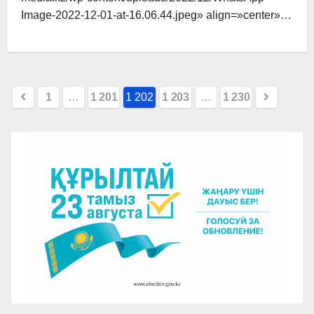
Image-2022-12-01-at-16.06.44.jpeg» align=»center»…
Пагинация
1
…
1 201
1 202
1 203
…
1 230
записей