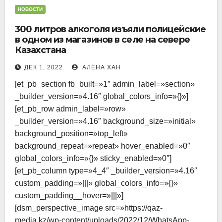
НОВОСТИ
300 литров алкоголя изъяли полицейские
в одном из магазинов в селе на севере
Казахстана
ДЕК 1, 2022
АЛЁНА ХАН
[et_pb_section fb_built=»1″ admin_label=»section»
_builder_version=»4.16″ global_colors_info=»{}»]
[et_pb_row admin_label=»row»
_builder_version=»4.16″ background_size=»initial»
background_position=»top_left»
background_repeat=»repeat» hover_enabled=»0″
global_colors_info=»{}» sticky_enabled=»0″]
[et_pb_column type=»4_4″ _builder_version=»4.16″
custom_padding=»|||» global_colors_info=»{}»
custom_padding__hover=»|||»]
[dsm_perspective_image src=»https://qaz-
media.kz/wp-content/uploads/2022/12/WhatsApp-