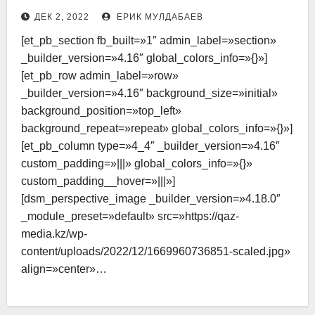
ДЕК 2, 2022
ЕРИК МУЛДАБАЕВ
[et_pb_section fb_built=»1″ admin_label=»section»
_builder_version=»4.16″ global_colors_info=»{}»]
[et_pb_row admin_label=»row»
_builder_version=»4.16″ background_size=»initial»
background_position=»top_left»
background_repeat=»repeat» global_colors_info=»{}»]
[et_pb_column type=»4_4″ _builder_version=»4.16″
custom_padding=»|||» global_colors_info=»{}»
custom_padding__hover=»|||»]
[dsm_perspective_image _builder_version=»4.18.0″
_module_preset=»default» src=»https://qaz-
media.kz/wp-
content/uploads/2022/12/1669960736851-scaled.jpg»
align=»center»…