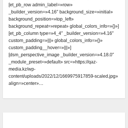
[et_pb_row admin_label=»row»
НОВОСТИ
ОБЩЕСТВО
ОБЩЕСТВО
_builder_version=»4.16″ background_size=»initial»
СЕВЕРО-КАЗАХСТАНСКАЯ ОБЛАСТЬ
background_position=»top_left»
За каждым новым объектом —
background_repeat=»repeat» global_colors_info=»{}»]
люди: в СКО чествовали
[et_pb_column type=»4_4″ _builder_version=»4.16″
строителей
custom_padding=»|||» global_colors_info=»{}»
custom_padding__hover=»|||»]
[dsm_perspective_image _builder_version=»4.18.0″
_module_preset=»default» src=»https://qaz-
media.kz/wp-
content/uploads/2022/12/1669975917859-scaled.jpg»
align=»center»…