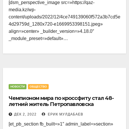
[dsm_perspective_image src=»https://qaz-
media.kz/wp-
content/uploads/2022/12/4ce749139060f572a3b7cd5e
4d29759d_1280x720-e1669953398151.jpeg»
align=»center» _builder_version=»4.18.0″
_module_preset=»default»…
НОВОСТИ
ОБЩЕСТВО
Чемпионом мира по кроссфиту стал 48-
летний житель Петропавловска
ДЕК 2, 2022
ЕРИК МУЛДАБАЕВ
[et_pb_section fb_built=»1″ admin_label=»section»