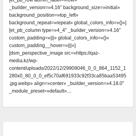
_builder_version=»4.16″ background_size=»initial»
background_position=»top_left»
background_repeat=»repeat» global_colors_info=»{}»]
[et_pb_column type=»4_4″ _builder_version=»4.16″
custom_padding=»|||» global_colors_info=»{}»
custom_padding__hover=»|||»]
[dsm_perspective_image src=»https://qaz-
media.kz/wp-
content/uploads/2022/12/29909046_0_0_864_1152_1
280x0_80_0_0_ef5c70af691933c92f33ca85baa53495
.jpg.webp» align=»center» _builder_version=»4.18.0″
_module_preset=»default»…