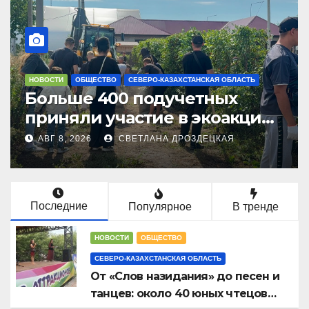
АХСТАНСКАЯ ОБЛАСТЬ
НОВОСТИ
ОБЩЕСТВО
СЕВЕРО-КАЗАХСТА
учетных
Выбирать будущее 
 в экоакции
молодежь СКО приз
оставаться в сторон
ДРОЗДЕЦКАЯ
АВГ 8, 2026
СВЕТЛАНА ДРО
августа
Последние
Популярное
В тренде
НОВОСТИ
ОБЩЕСТВО
СЕВЕРО-КАЗАХСТАНСКАЯ ОБЛАСТЬ
От «Слов назидания» до песен и
танцев: около 40 юных чтецов