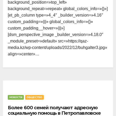
background_position=»top_left»
background_repeat=»repeat» global_colors_info=»{}»]
[et_pb_column type=»4_4″ _builder_version=»4.16″
custom_padding=»|||» global_colors_info=»{}»
custom_padding__hover=»|||»]
[dsm_perspective_image _builder_version=»4.18.0″
_module_preset=»default» src=»https://qaz-
media.kz/wp-content/uploads/2022/12/buhgalter3.jpg»
align=»center»…
НОВОСТИ
ОБЩЕСТВО
Более 600 семей получают адресную
социальную помощь в Петропавловске