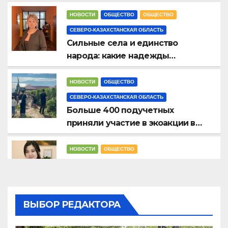
собрались на Абай оқулары в
Петропавловске
НОВОСТИ
ОБЩЕСТВО
ОБЩЕСТВО
СЕВЕРО-КАЗАХСТАНСКАЯ ОБЛАСТЬ
Сильные села и единство
народа: какие надежды
связывают с новым Курултаем
жители СКО
НОВОСТИ
ОБЩЕСТВО
СЕВЕРО-КАЗАХСТАНСКАЯ ОБЛАСТЬ
Больше 400 подучетных
приняли участие в экоакции в
СКО
НОВОСТИ
ОБЩЕСТВО
СЕВЕРО-КАЗАХСТАНСКАЯ ОБЛАСТЬ
Выбирать будущее самим:
молодежь СКО призвали не
оставаться в стороне 23 августа
ВЫБОР РЕДАКТОРА
ВЫБОРЫ