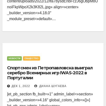
content/uploads/2022/12/Ifa7bysdEnbFczJ6gObpM8U
noiFkpWpoX2k3K82L.jpg» align=»center»
_builder_version=»4.18.0″
_module_preset=»default»…
НОВОСТИ
ОБЩЕСТВО
Спортсмен из Петропавловска выиграл
серебро Всемирных игр IWAS-2022 в
Португалии
ДЕК 1, 2022
ДИАНА ШУГАЕВА
[et_pb_section fb_built=»1″ admin_label=»section»
_builder_version=»4.16″ global_colors_info=»{}»]
[et_pb_row admin_label=»row»