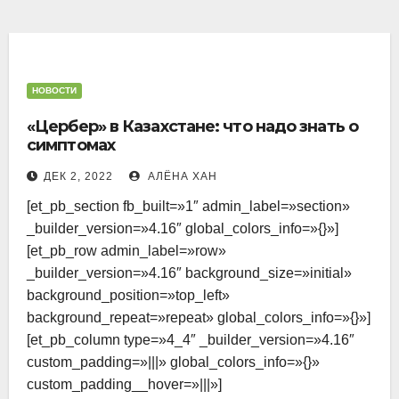
НОВОСТИ
«Цербер» в Казахстане: что надо знать о
симптомах
ДЕК 2, 2022
АЛЁНА ХАН
[et_pb_section fb_built=»1″ admin_label=»section»
_builder_version=»4.16″ global_colors_info=»{}»]
[et_pb_row admin_label=»row»
_builder_version=»4.16″ background_size=»initial»
background_position=»top_left»
background_repeat=»repeat» global_colors_info=»{}»]
[et_pb_column type=»4_4″ _builder_version=»4.16″
custom_padding=»|||» global_colors_info=»{}»
custom_padding__hover=»|||»]