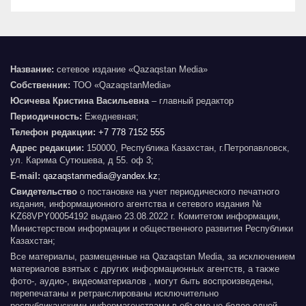
Название:
сетевое издание «Qazaqstan Media»
Собственник:
ТОО «QazaqstanMedia»
Юсичева Кристина Васильевна
– главный редактор
Периодичность:
Ежедневная;
Телефон редакции:
+7 778 7152 555
Адрес редакции:
150000, Республика Казахстан, г.Петропавловск,
ул. Карима Сутюшева, д 55. оф 3;
E-mail:
qazaqstanmedia@yandex.kz
;
Свидетельство
о постановке на учет периодического печатного
издания, информационного агентства и сетевого издания №
KZ68VPY00054192 выдано 23.08.2022 г. Комитетом информации,
Министерством информации и общественного развития Республики
Казахстан;
Все материалы, размещенные на Qazaqstan Media, за исключением
материалов взятых с других информационных агентств, а также
фото-, аудио-, видеоматериалов , могут быть воспроизведены,
перепечатаны и ретранслированы исключительно
республиканскими информагенствами в объеме не более одной