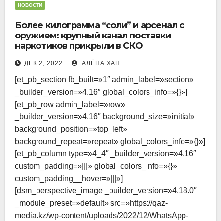
НОВОСТИ
Более килограмма “соли” и арсенал с
оружием: крупный канал поставки
наркотиков прикрыли в СКО
ДЕК 2, 2022
АЛЁНА ХАН
[et_pb_section fb_built=»1″ admin_label=»section»
_builder_version=»4.16″ global_colors_info=»{}»]
[et_pb_row admin_label=»row»
_builder_version=»4.16″ background_size=»initial»
background_position=»top_left»
background_repeat=»repeat» global_colors_info=»{}»]
[et_pb_column type=»4_4″ _builder_version=»4.16″
custom_padding=»|||» global_colors_info=»{}»
custom_padding__hover=»|||»]
[dsm_perspective_image _builder_version=»4.18.0″
_module_preset=»default» src=»https://qaz-
media.kz/wp-content/uploads/2022/12/WhatsApp-