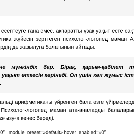
есептеуге ғана емес, ақпаратты ұзақ уақыт есте сақ
ика жүйесін зерттеген психолог-логопед маман 
рдің де жазылуға болатынын айтады.
іне мүмкіндік бар. Бірақ, қарым-қабілет т
 уақыт өткесін көрінеді. Ол үшін көп жұмыс іст
.
льді арифметиканы үйренген бала өзге үйірмелер
. Психолог-логопед маман ата-аналарды балалары
зғызуға кеңес береді.
8.0″ _module_preset=»default» hover_enabled=»0″