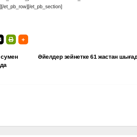
[/et_pb_row][/et_pb_section]
 сумен
Әйелдер зейнетке 61 жастан шығ
да