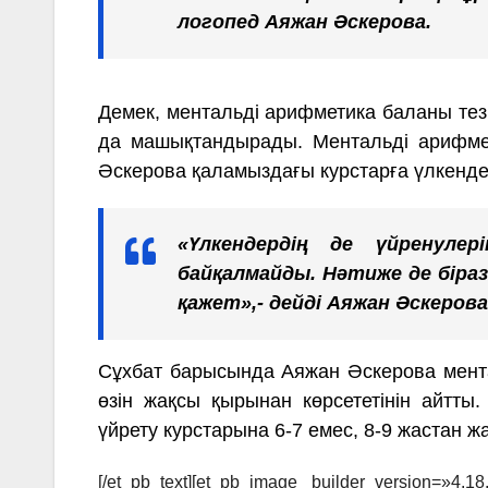
логопед Аяжан Әскерова.
Демек, ментальді арифметика баланы тез 
да машықтандырады. Ментальді арифмет
Әскерова қаламыздағы курстарға үлкенде
«Үлкендердің де үйренулер
байқалмайды. Нәтиже де біраз
қажет»,- дейді Аяжан Әскерова
Сұхбат барысында Аяжан Әскерова мента
өзін жақсы қырынан көрсететінін айтты
үйрету курстарына 6-7 емес, 8-9 жастан жа
[/et_pb_text][et_pb_image _builder_version=»4.1