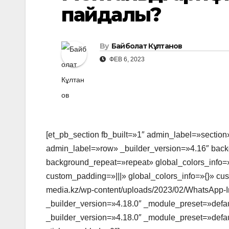
пайдалы?
By
Байболат Кұлтанов
ФЕВ 6, 2023
[et_pb_section fb_built=»1″ admin_label=»section
admin_label=»row» _builder_version=»4.16″ backg
background_repeat=»repeat» global_colors_info=»
custom_padding=»|||» global_colors_info=»{}» cu
media.kz/wp-content/uploads/2023/02/WhatsApp-I
_builder_version=»4.18.0″ _module_preset=»defaul
_builder_version=»4.18.0″ _module_preset=»defau