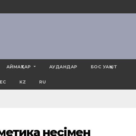
АЙМАҚТАР
АУДАНДАР
БОС УАҚЫТ
ЕС
KZ
RU
метика несімен