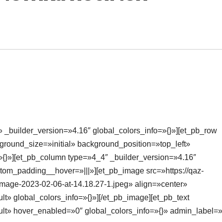
» _builder_version=»4.16″ global_colors_info=»{}»][et_pb_row
round_size=»initial» background_position=»top_left»
{}»][et_pb_column type=»4_4″ _builder_version=»4.16″
stom_padding__hover=»|||»][et_pb_image src=»https://qaz-
mage-2023-02-06-at-14.18.27-1.jpeg» align=»center»
t» global_colors_info=»{}»][/et_pb_image][et_pb_text
lt» hover_enabled=»0″ global_colors_info=»{}» admin_label=