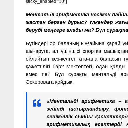
sticky_enabled=»0″]
Ментальді арифметика несімен пайда
жастан берген дұрыс? Үлкендер жағ
беруді меңгере алады ма? Бұл сұрақтар
Бүгіндері әр баланың ыңғайына қарай үйір
шығаруға, ал үшіншісі спортқа машықт
ойлайтын кез-келген ата-ана баласын тү
қажеттілігі бар? Мектептегі, одан қалд
емес пе? Бұл сұрақты ментальді ари
Әскероваға қойдық.
«Ментальді арифметика – а
зейінді шоғырландыру, фот
сенімділік сынды қасиеттер
арифметикалық есептерді 