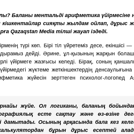
лы? Баланы ментальді арифметика үйірмесіне 
ы кішкентайлар сияқты жылдам ойлап, дұрыс ж
ға Qazaqstan Media тілші жауап іздеді.
менің түрі көп. Бірі тіл үйретеміз десе, екіншісі —
андырамыз дейді. Әрине, ұл-қызының жарқын бола
рлі үйірмеге жазғысы келеді. Бірақ, соның қанша
ы үйірмедегі жүктеме жеткіншектердің денсаулығына
фметика жүйесін зерттеген психолог-логопед А
рнайы жүйе. Ол логиканы, баланың бойында
ографиялық есте сақтау және өз-өзіне дег
ді дамытады. Осының арқасында бала кез келг
калькулятордан бұрын дұрыс есептей алад