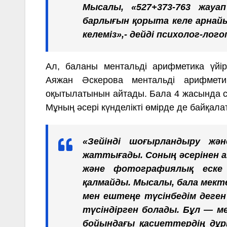
Мысалы, «527+373-763 жауа
барлығын қорыта келе арнайы 
келеміз»,- дейді психолог-лог
Ал, баланы ментальді арифметика үйі
Аяжан Әскерова ментальді арифмет
оқытылатынын айтады. Бала 4 жасында са
Мұның әсері күнделікті өмірде де байқалат
«Зейінді шоғырландыру жә
жаттығады. Соның әсерінен а
және фотографиялық еске
қалмайды. Мысалы, бала мекте
мен ештеңе түсінбедім деген 
түсіндірген болады. Бұл — м
бойындағы қасиеттердің дұры