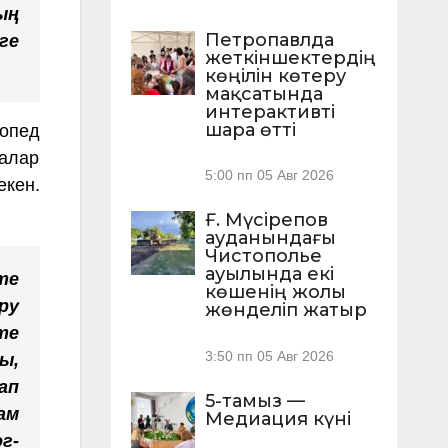
ың
Петропавлда
ге
жеткіншектердің
көңілін көтеру
мақсатында
интерактивті
шара өтті
опед
алар
5:00 пп
05 Авг 2026
екен.
Ғ. Мүсірепов
ауданындағы
Чистополье
ауылында екі
те
көшенің жолы
ру
жөнделіп жатыр
те
3:50 пп
05 Авг 2026
ы,
ап
5-тамыз —
ам
Медиация күні
г-