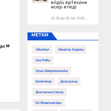
елдің ертеңіне
әсер етеді
10:30 дп
05 Авг 2026
МЕТКИ
ады
Айыппұл
Айыртау Ауданы
Ауа Райы
Ауыл Шаруашылығы
Білім Беру
Денсаулық
Денсаулық Сақтау
Ел Жаңалықтары