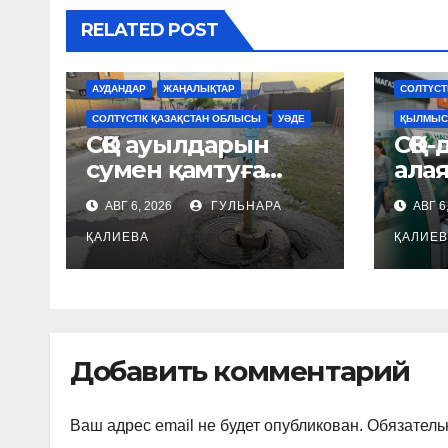
RELATED POST
ЖАҢАЛЫ
АУДАНДАР
ЖАҢАЛЫҚТАР
СОЛТҮСТ
СОЛТҮСТІК ҚАЗАҚСТАН ОБЛЫСЫ
УӘДЕ
ҚЫЛМЫС
СҚО ауылдарын
СҚО-
сумен қамтуға
ала
Үкіметтен 2,7 млрд
схе
АВГ 6, 2026
ГУЛЬНАРА
АВГ 6
теңге бөлінді
қат
ҚАЛИЕВА
қаты
ҚАЛИЕВ
шық
Добавить комментарий
Ваш адрес email не будет опубликован.
Обязатель