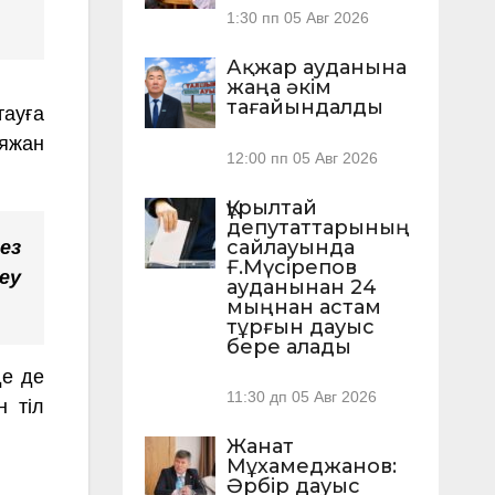
1:30 пп
05 Авг 2026
Ақжар ауданына
жаңа әкім
тағайындалды
тауға
Аяжан
12:00 пп
05 Авг 2026
Құрылтай
депутаттарының
сайлауында
ез
Ғ.Мүсірепов
еу
ауданынан 24
мыңнан астам
тұрғын дауыс
бере алады
де де
11:30 дп
05 Авг 2026
н тіл
Жанат
Мұхамеджанов:
Әрбір дауыс