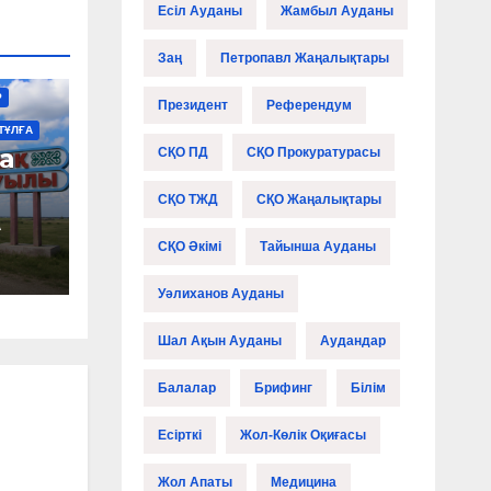
Есіл Ауданы
Жамбыл Ауданы
Заң
Петропавл Жаңалықтары
Р
Президент
Референдум
ТҰЛҒА
а
СҚО ПД
СҚО Прокуратурасы
СҚО ТЖД
СҚО Жаңалықтары
А
СҚО Әкімі
Тайынша Ауданы
Уәлиханов Ауданы
Шал Ақын Ауданы
Аудандар
Балалар
Брифинг
Білім
Есірткі
Жол-Көлік Оқиғасы
Жол Апаты
Медицина