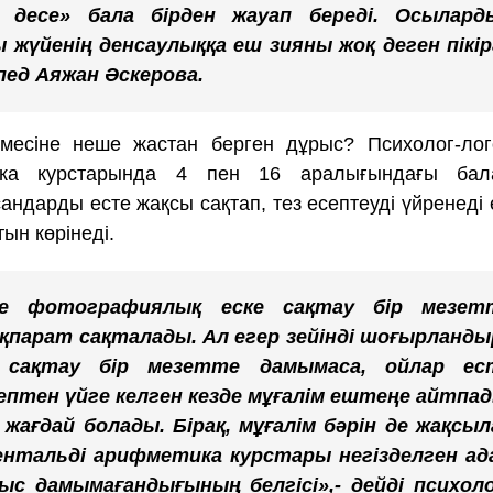
п десе» бала бірден жауап береді. Осылард
жүйенің денсаулыққа еш зияны жоқ деген пікір
опед Аяжан Әскерова.
рмесіне неше жастан берген дұрыс? Психолог-лог
ика курстарында 4 пен 16 аралығындағы бал
ндарды есте жақсы сақтап, тез есептеуді үйренеді 
ын көрінеді.
не фотографиялық еске сақтау бір мезет
қпарат сақталады. Ал егер зейінді шоғырланды
 сақтау бір мезетте дамымаса, ойлар ес
птен үйге келген кезде мұғалім ештеңе айтпад
жағдай болады. Бірақ, мұғалім бәрін де жақсыл
ентальді арифметика курстары негізделген ад
с дамымағандығының белгісі»,- дейді психоло