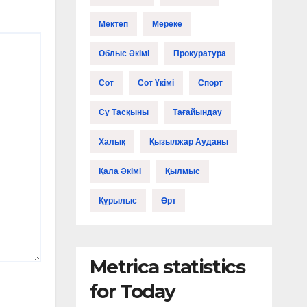
Мектеп
Мереке
Облыс Әкімі
Прокуратура
Сот
Сот Үкімі
Спорт
Су Тасқыны
Тағайындау
Халық
Қызылжар Ауданы
Қала Әкімі
Қылмыс
Құрылыс
Өрт
Metrica statistics
for Today