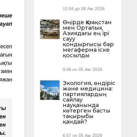
10:34 дп
06 Авг 2026
неше
Өңірде Қазақстан
ауап
мен Орталық
Азиядағы ең ірі
сауу
қондырғысы бар
 есеп
мегаферма іске
шағын
қосылды
лықты
9:46 пп
05 Авг 2026
 зиян
яжан
Экология, өндіріс
және медицина:
партиялардың
сайлау
науқанында
ғы
көтерген басты
тақырыбы
ен
қандай?
ен
ы.
6:57 пп
05 Авг 2026