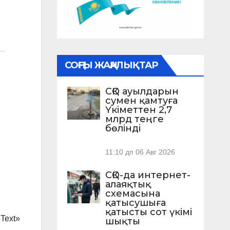
СОҢҒЫ ЖАҢАЛЫҚТАР
СҚО ауылдарын
сумен қамтуға
Үкіметтен 2,7
млрд теңге
бөлінді
11:10 дп
06 Авг 2026
СҚО-да интернет-
алаяқтық
схемасына
қатысушыға
қатысты сот үкімі
»Text»
шықты