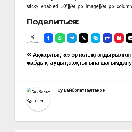
sticky_enabled=»0″][/et_pb_image][/et_pb_column]
Поделиться:
SHARES
Навигация
Ақжарлықтар орталықтандырылған
жабдықтаудың жоқтығына шағымдану
по
записям
By
Байболат Кұлтанов