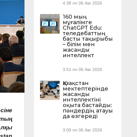
4:38 пп
06 Авг 2026
160 мың
мұғалімге
ChatGPT Edu:
теледебаттың
басты тақырыбы
– білім мен
жасанды
интеллект
3:51 пп
06 Авг 2026
Қазақстан
мектептерінде
жасанды
интеллектіні
оқыта бастайды:
сіне
пәндердің атауы
да өзгереді
ттың
алқы
3:00 пп
06 Авг 2026
stan