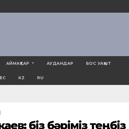
АЙМАҚТАР
АУДАНДАР
БОС УАҚЫТ
ЕС
KZ
RU
аев: біз бәріміз теңбіз