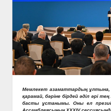
Мемлекет азаматтардың ұлтына, 
қарамай, бәріне бірдей әділ әрі т
басты ұстанымы. Оны ел презид
Ассамблеясының ХХХІV сессиясында