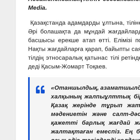
Media.
Қазақстанда адамдарды ұлтына, тіліне
Әрі болашақта да мұндай жағдайлар
басшысы ерекше атап өтті. Елімізі 
Нақты жағдайларға қарап, байыпты сая
тілдің этносаралық қатынас тілі ретін
деді Қасым-Жомарт Тоқаев.
«Отаншылдық, азаматшылдық
халқының жалпыұлттық бі
Қазақ жерінде тұрып жатқ
мәдениетін және салт-дә
қажетті барлық жағдай жас
жалтақтаған емеспіз. Ең