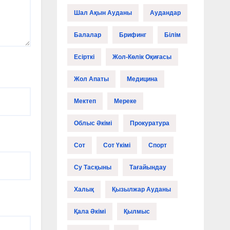
Шал Ақын Ауданы
Аудандар
Балалар
Брифинг
Білім
Есірткі
Жол-Көлік Оқиғасы
Жол Апаты
Медицина
Мектеп
Мереке
Облыс Әкімі
Прокуратура
Сот
Сот Үкімі
Спорт
Су Тасқыны
Тағайындау
Халық
Қызылжар Ауданы
Қала Әкімі
Қылмыс