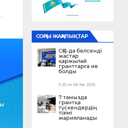
СОҢҒЫ ЖАҢАЛЫҚТАР
СҚО-да белсенді
жастар
қаржылай
гранттарға ие
болды
5:30 пп
06 Авг 2026
7 тамызда
грантқа
түскендердің
тізімі
жарияланады