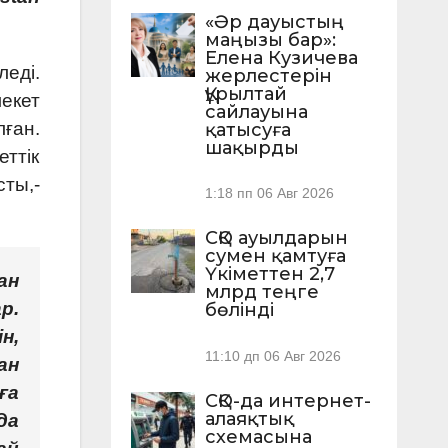
«Әр дауыстың
маңызы бар»:
Елена Кузичева
леді.
жерлестерін
Құрылтай
екет
сайлауына
ған.
қатысуға
шақырды
еттік
сты,-
1:18 пп
06 Авг 2026
СҚО ауылдарын
сумен қамтуға
Үкіметтен 2,7
ан
млрд теңге
р.
бөлінді
н,
11:10 дп
06 Авг 2026
ан
ға
СҚО-да интернет-
алаяқтық
да
схемасына