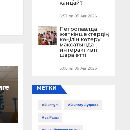
қандай?
6:57 пп
05 Авг 2026
Петропавлда
жеткіншектердің
көңілін көтеру
мақсатында
интерактивті
шара өтті
АУ
5:00 пп
05 Авг 2026
мге
МЕТКИ
А
Айыппұл
Айыртау Ауданы
ы –
нды
Ауа Райы