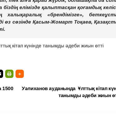
ып, тек алға қарай жүрдік, болашақта да сол
 біздің елімізде қалыптасқан қоғамдық келіс
ің халықаралық «брендімізге», беткеұст
еді өз сөзінде Қасым-Жомарт Тоқаев, Қазақст
і.
тық кітап күнінде танымды әдеби жиын өтті
 1500
Уәлиханов ауданында Ұлттық кітап күн
танымды әдеби жиын ө