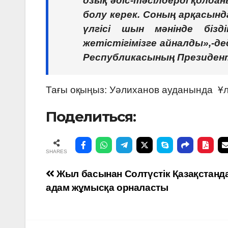
озық әдіс-тәсілдерді қолдан
болу керек. Соның арқасында
үлгісі шын мәнінде бізд
жетістігімізге айналды»,-д
Республикасының Президент
Тағы оқыңыз:
Уәлиханов ауданында Ұлт
Поделиться:
SHARES
Навигация
Жыл басынан Солтүстік Қазақстанда
адам жұмысқа орналасты
по
записям