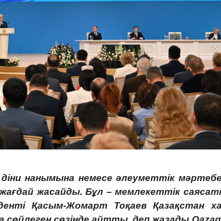
діни нанымына немесе әлеуметтік мәртебе
ең жағдай жасайды. Бұл – мемлекеттік саяса
енті Қасым-Жомарт Тоқаев Қазақстан х
 сөйлеген сөзінде айтты, деп жазады Qazaq