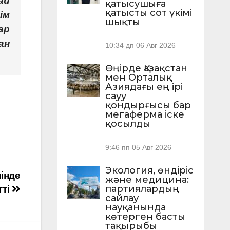
ай
қатысушыға
қатысты сот үкімі
ім
шықты
ар
ан
10:34 дп
06 Авг 2026
Өңірде Қазақстан
мен Орталық
Азиядағы ең ірі
сауу
қондырғысы бар
мегаферма іске
қосылды
9:46 пп
05 Авг 2026
Экология, өндіріс
інде
және медицина:
партиялардың
тті
сайлау
науқанында
көтерген басты
тақырыбы