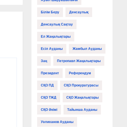
Ауыл Шаруашылығы
Білім Беру
Денсаулық
Денсаулық Сақтау
Ел Жаңалықтары
Есіл Ауданы
Жамбыл Ауданы
Заң
Петропавл Жаңалықтары
Президент
Референдум
СҚО ПД
СҚО Прокуратурасы
СҚО ТЖД
СҚО Жаңалықтары
СҚО Әкімі
Тайынша Ауданы
Уәлиханов Ауданы