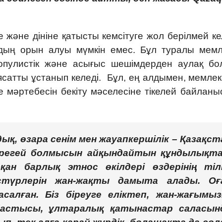
 және дініне қатысты кемсітуге жол берілмей ке
дың орын алуы мүмкін емес. Бұл туралы мемл
популистік және асығыс шешімдерден аулақ бол
сатты ұстанып келеді. Бұл, ең алдымен, мемлек
де мәртебесін бекіту мәселесіне тікелей байланы
, өзара сенім мен жауапкершілік – Қазақст
регей болмысын айқындайтын құндылықта
ан барлық этнос өкілдері өздерінің тілі
стүрлерін жан-жақты дамыта алады. Оғ
алған. Біз біреуге еліктеп, жан-жағымыз
 бастысы, ұлтаралық қатынастар саласын