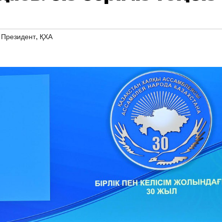
,
,
Президент
ҚХА