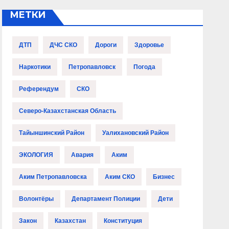
МЕТКИ
ДТП
ДЧС СКО
Дороги
Здоровье
Наркотики
Петропавловск
Погода
Референдум
СКО
Северо-Казахстанская Область
Тайыншинский Район
Уалихановский Район
ЭКОЛОГИЯ
Авария
Аким
Аким Петропавловска
Аким СКО
Бизнес
Волонтёры
Департамент Полиции
Дети
Закон
Казахстан
Конституция