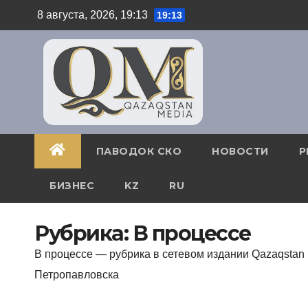
Перейти
8 августа, 2026, 19:13
19:13
к
содержимому
ПАВОДОК СКО
НОВОСТИ
Р
БИЗНЕС
KZ
RU
Рубрика:
В процессе
В процессе — рубрика в сетевом издании Qazaqstan 
Петропавловска