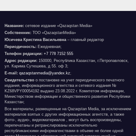
Название:
сетевое издание «Qazaqstan Media»
Собственник:
ТОО «QazaqstanMedia»
Юсичева Кристина Васильевна
– главный редактор
Периодичность:
Ежедневная;
Телефон редакции:
+7 778 7152 555
Адрес редакции:
150000, Республика Казахстан, г.Петропавловск,
ул. Карима Сутюшева, д 55. оф 3;
E-mail:
qazaqstanmedia@yandex.kz
;
Свидетельство
о постановке на учет периодического печатного
издания, информационного агентства и сетевого издания №
KZ68VPY00054192 выдано 23.08.2022 г. Комитетом информации,
Министерством информации и общественного развития Республики
Казахстан;
Все материалы, размещенные на Qazaqstan Media, за исключением
материалов взятых с других информационных агентств, а также
фото-, аудио-, видеоматериалов , могут быть воспроизведены,
перепечатаны и ретранслированы исключительно
республиканскими информагенствами в объеме не более одной