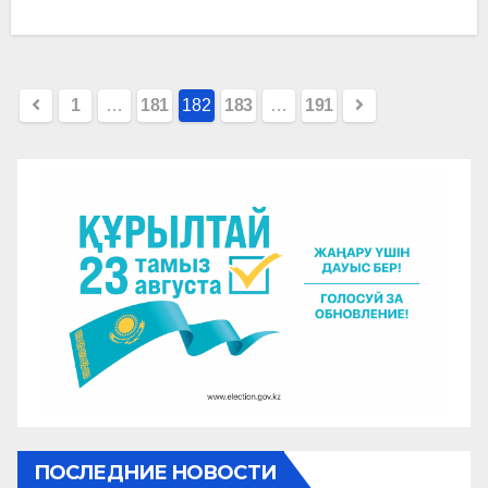
Пагинация
1
…
181
182
183
…
191
записей
ПОСЛЕДНИЕ НОВОСТИ