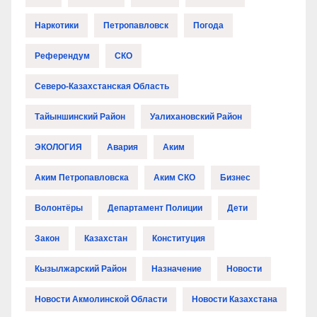
Наркотики
Петропавловск
Погода
Референдум
СКО
Северо-Казахстанская Область
Тайыншинский Район
Уалихановский Район
ЭКОЛОГИЯ
Авария
Аким
Аким Петропавловска
Аким СКО
Бизнес
Волонтёры
Департамент Полиции
Дети
Закон
Казахстан
Конституция
Кызылжарский Район
Назначение
Новости
Новости Акмолинской Области
Новости Казахстана