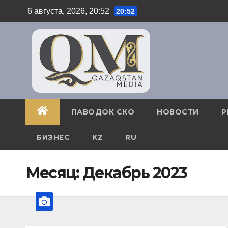
Перейти
6 августа, 2026, 20:52
20:52
к
содержимому
ПАВОДОК СКО
НОВОСТИ
Р
БИЗНЕС
KZ
RU
Месяц:
Декабрь 2023