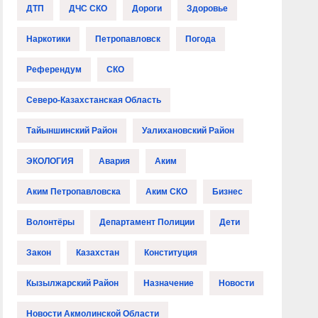
ДТП
ДЧС СКО
Дороги
Здоровье
Наркотики
Петропавловск
Погода
Референдум
СКО
Северо-Казахстанская Область
Тайыншинский Район
Уалихановский Район
ЭКОЛОГИЯ
Авария
Аким
Аким Петропавловска
Аким СКО
Бизнес
Волонтёры
Департамент Полиции
Дети
Закон
Казахстан
Конституция
Кызылжарский Район
Назначение
Новости
Новости Акмолинской Области