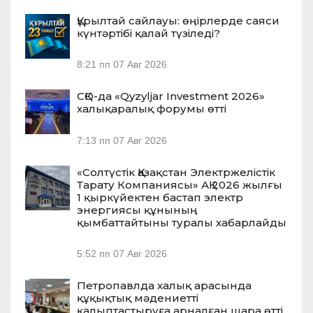
Құрылтай сайлауы: өңірлерде саяси
күнтәртібі қалай түзіледі?
8:21 пп
07 Авг 2026
СҚО-да «Qyzyljar Investment 2026»
халықаралық форумы өтті
7:13 пп
07 Авг 2026
«Солтүстік Қазақстан Электржелістік
Тарату Компаниясы» АҚ 2026 жылғы
1 қыркүйектен бастап электр
энергиясы құнының
қымбаттайтыны туралы хабарлайды
5:52 пп
07 Авг 2026
Петропавлда халық арасында
құқықтық мәдениетті
қалыптастыруға арналған шара өтті