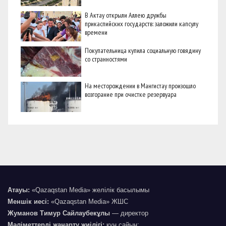
В Актау открыли Аллею дружбы
прикаспийских государств: заложили капсулу
времени
Покупательница купила социальную говядину
со странностями
На месторождении в Мангистау произошло
возгорание при очистке резервуара
Атауы:
«Qazaqstan Media» желілік басылымы
Меншік иесі:
«Qazaqstan Media» ЖШС
Жуманов Тимур Сайлаубекұлы
— директор
Мәліметтерді жаңарту жиілігі:
күн сайын;