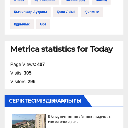
Қызылжар Ауданы
Қала Әкімі
Қылмыс
Құрылыс
Өрт
Metrica statistics for Today
Page Views:
407
Visits:
305
Visitors:
296
СЕРІКТЕСІМІЗДІҢ ЖАҢАЛЫҒЫ
В Актау женщина погибла после падения с
многоэтажного дома