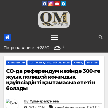
Skip
to
content
Петропавловск
+28°C
ЖАҢАЛЫҚТАР
СОЛТҮСТІК ҚАЗАҚСТАН ОБЛЫСЫ
ХАЛЫҚ
ӘР ТҮРЛІ
СҚО-да референдум кезінде 300-ге
жуық полицей қоғамдық
қауіпсіздікті қамтамасыз ететін
болады
By
Гульнара Қалиева
,
күшейтілген режим. СҚО ПД
ОКТ 4, 2024