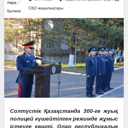
СҚО жаңалықтары
Солтүстік Қазақстанда 300-ге жуық
полицей күшейтілген режимде жұмыс
істеуге көшті. Олар республикалық