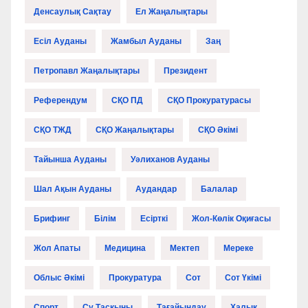
Денсаулық Сақтау
Ел Жаңалықтары
Есіл Ауданы
Жамбыл Ауданы
Заң
Петропавл Жаңалықтары
Президент
Референдум
СҚО ПД
СҚО Прокуратурасы
СҚО ТЖД
СҚО Жаңалықтары
СҚО Әкімі
Тайынша Ауданы
Уәлиханов Ауданы
Шал Ақын Ауданы
Аудандар
Балалар
Брифинг
Білім
Есірткі
Жол-Көлік Оқиғасы
Жол Апаты
Медицина
Мектеп
Мереке
Облыс Әкімі
Прокуратура
Сот
Сот Үкімі
Спорт
Су Тасқыны
Тағайындау
Халық