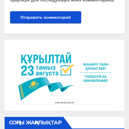
СОҢҒЫ ЖАҢАЛЫҚТАР