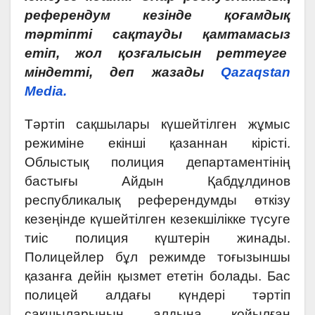
референдум кезінде қоғамдық
тәртіпті сақтауды қамтамасыз
етіп, жол қозғалысын реттеуге
міндетті, деп жазады
Qazaqstan
Media.
Тәртіп сақшылары күшейтілген жұмыс
режиміне екінші қазаннан кірісті.
Облыстық полиция департаментінің
бастығы Айдын Қабдұлдинов
республикалық референдумды өткізу
кезеңінде күшейтілген кезекшілікке түсуге
тиіс полиция күштерін жинады.
Полицейлер бұл режимде тоғызыншы
қазанға дейін қызмет ететін болады. Бас
полицей алдағы күндері тәртіп
сақшыларының алдына қойылған