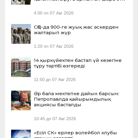
4:00 пп
07 Авг 2026
СҚО-да 900-ге жуық жас әскерден
жалтарып жүр
1:20 пп
07 Авг 2026
14 қыркүйектен бастап үй кезегіне
тұру тәртібі өзгереді
11:50 дп
07 Авг 2026
Әр бала мектепке дайын барсын:
Петропавлда қайырымдылық
акциясы басталды
10:45 дп
07 Авг 2026
«Есіл СК» ерлер волейбол клубы