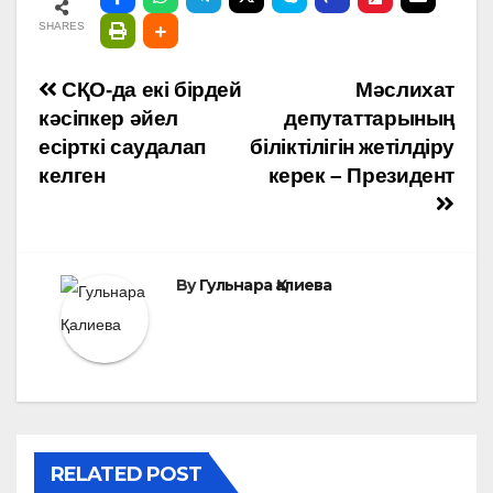
SHARES
Навигация
СҚО-да екі бірдей
Мәслихат
кәсіпкер әйел
депутаттарының
по
есірткі саудалап
біліктілігін жетілдіру
келген
керек – Президент
записям
By
Гульнара Қалиева
RELATED POST