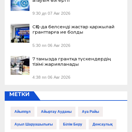
атауын өзгертті
9:30 дп
07 Авг 2026
СҚО-да белсенді жастар қаржылай
гранттарға ие болды
5:30 пп
06 Авг 2026
7 тамызда грантқа түскендердің
тізімі жарияланады
4:38 пп
06 Авг 2026
МЕТКИ
Айыппұл
Айыртау Ауданы
Ауа Райы
Ауыл Шаруашылығы
Білім Беру
Денсаулық