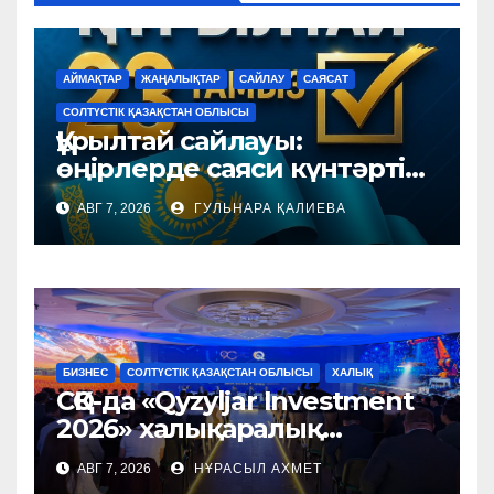
АЙМАҚТАР
ЖАҢАЛЫҚТАР
САЙЛАУ
САЯСАТ
СОЛТҮСТІК ҚАЗАҚСТАН ОБЛЫСЫ
Құрылтай сайлауы:
өңірлерде саяси күнтәртібі
қалай түзіледі?
АВГ 7, 2026
ГУЛЬНАРА ҚАЛИЕВА
БИЗНЕС
СОЛТҮСТІК ҚАЗАҚСТАН ОБЛЫСЫ
ХАЛЫҚ
СҚО-да «Qyzyljar Investment
2026» халықаралық
форумы өтті
АВГ 7, 2026
НҰРАСЫЛ АХМЕТ