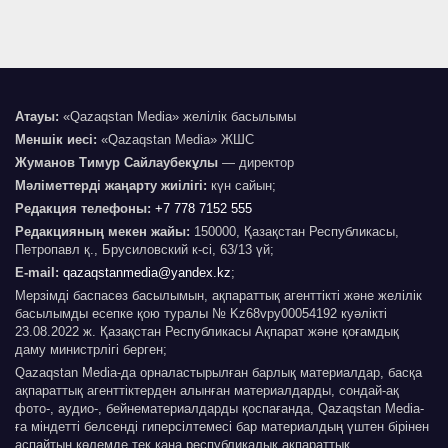
Атауы:
«Qazaqstan Media» желілік басылымы
Меншік иесі:
«Qazaqstan Media» ЖШС
Жуманов Тимур Сайлаубекұлы
— директор
Мәліметтерді жаңарту жиілігі:
күн сайын;
Редакция телефоны:
+7 778 7152 555
Редакцияның мекен жайы:
150000, Қазақстан Республикасы,
Петропавл қ., Брусиловский к-сі, 63/13 үй;
E-mail:
qazaqstanmedia@yandex.kz
;
Мерзімді баспасөз басылымын, ақпараттық агенттікті және желілік
басылымды есепке қою туралы № Kz68vpy00054192 куәлікті
23.08.2022 ж. Қазақстан Республикасы Ақпарат және қоғамдық
даму министрлігі берген;
Qazaqstan Media-да орналастырылған барлық материалдар, басқа
ақпараттық агенттіктерден алынған материалдарды, сондай-ақ
фото-, аудио-, бейнематериалдарды қоспағанда, Qazaqstan Media-
ға міндетті белсенді гиперсілтемесі бар материалдың үштен бірінен
аспайтын көлемде тек қана республикалық ақпараттық