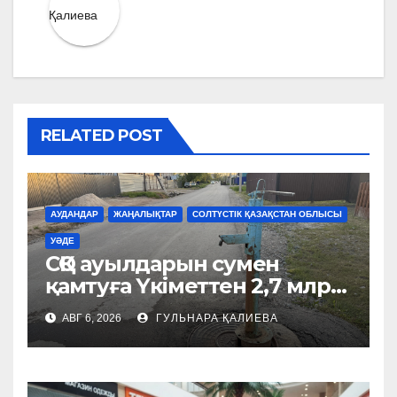
RELATED POST
АУДАНДАР
ЖАҢАЛЫҚТАР
СОЛТҮСТІК ҚАЗАҚСТАН ОБЛЫСЫ
УӘДЕ
СҚО ауылдарын сумен
қамтуға Үкіметтен 2,7 млрд
теңге бөлінді
АВГ 6, 2026
ГУЛЬНАРА ҚАЛИЕВА