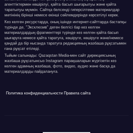
агенттіктермен көшірілуі, қайта басып шығарылуы және қайта
таратылуы мүмкін. Сайтқа белсенді гиперсілтеме материалдар
мәтінінің бірінші немесе екінші сөйлемдерінде көрсетілуі керек.
Кез келген ресурстарда, оның ішінде интернет-сайттарда бастапқы
түрінде де, "Эксклюзив" деген белгісі бар кез келген
материалдардың фрагменттері түрінде кез келген қайта басып
шығаруға немесе қайта таратуға, көшіруге, көшіруге және/немесе
қандай да бір нысанда таратуға редакцияның жазбаша рұқсатымен
ғана рұқсат етіледі.
Тыйым салынады: Qazaqstan Media-мен сайт дирекциясының
жазбаша рұқсатынсыз Instagram парақшаларын жүргізетін кез
келген адамның жазбаша, фото, видео, аудио және басқа да
материалдарды пайдалануға.
Политика конфиденциальности
Правила сайта