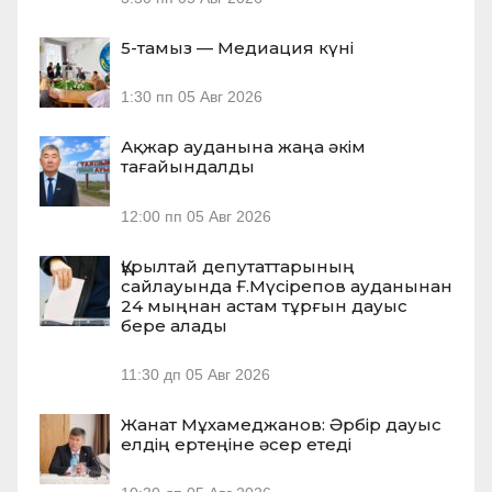
5-тамыз — Медиация күні
1:30 пп
05 Авг 2026
Ақжар ауданына жаңа әкім
тағайындалды
12:00 пп
05 Авг 2026
Құрылтай депутаттарының
сайлауында Ғ.Мүсірепов ауданынан
24 мыңнан астам тұрғын дауыс
бере алады
11:30 дп
05 Авг 2026
Жанат Мұхамеджанов: Әрбір дауыс
елдің ертеңіне әсер етеді