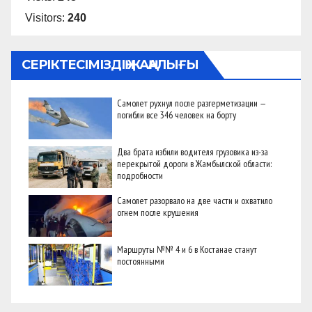
Visitors:
240
СЕРІКТЕСІМІЗДІҢ ЖАҢАЛЫҒЫ
Самолет рухнул после разгерметизации —
погибли все 346 человек на борту
Два брата избили водителя грузовика из-за
перекрытой дороги в Жамбылской области:
подробности
Самолет разорвало на две части и охватило
огнем после крушения
Маршруты №№ 4 и 6 в Костанае станут
постоянными