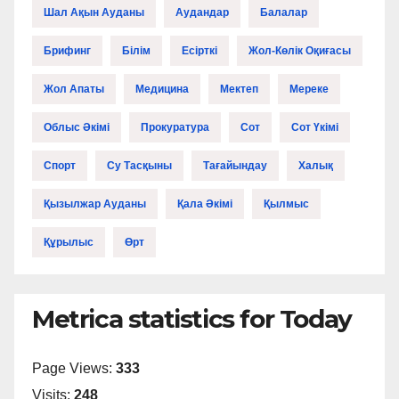
Шал Ақын Ауданы
Аудандар
Балалар
Брифинг
Білім
Есірткі
Жол-Көлік Оқиғасы
Жол Апаты
Медицина
Мектеп
Мереке
Облыс Әкімі
Прокуратура
Сот
Сот Үкімі
Спорт
Су Тасқыны
Тағайындау
Халық
Қызылжар Ауданы
Қала Әкімі
Қылмыс
Құрылыс
Өрт
Metrica statistics for Today
Page Views:
333
Visits:
248