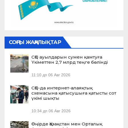
СОҢҒЫ ЖАҢАЛЫҚТАР
СҚО ауылдарын сумен қамтуға
Үкіметтен 2,7 млрд теңге бөлінді
11:10 дп
06 Авг 2026
СҚО-да интернет-алаяқтық
схемасына қатысушыға қатысты сот
үкімі шықты
10:34 дп
06 Авг 2026
Өңірде Қазақстан мен Орталық