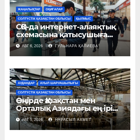
ЖАҢАЛЫҚТАР
ОҚИҒАЛАР
СОЛТҮСТІК ҚАЗАҚСТАН ОБЛЫСЫ
ҚЫЛМЫС
СҚО-да интернет-алаяқтық
схемасына қатысушыға
қатысты сот үкімі шықты
АВГ 6, 2026
ГУЛЬНАРА ҚАЛИЕВА
АУДАНДАР
АУЫЛ ШАРУАШЫЛЫҒЫ
СОЛТҮСТІК ҚАЗАҚСТАН ОБЛЫСЫ
Өңірде Қазақстан мен
Орталық Азиядағы ең ірі
сауу қондырғысы бар
АВГ 5, 2026
НҰРАСЫЛ АХМЕТ
мегаферма іске қосылды