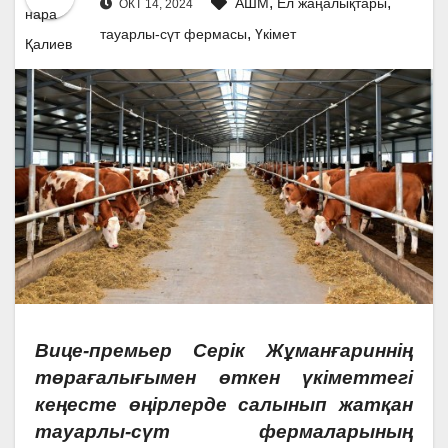
,
,
АШМ
Ел жаңалықтары
ОКТ 14, 2024
,
тауарлы-сүт фермасы
Үкімет
Вице-премьер Серік Жұманғариннің
төрағалығымен өткен үкіметтегі
кеңесте өңірлерде салынып жатқан
тауарлы-сүт фермаларының