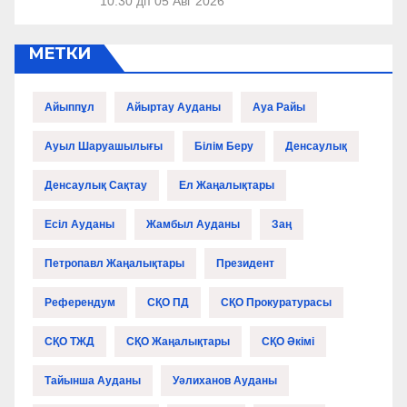
10:30 дп
05 Авг 2026
МЕТКИ
Айыппұл
Айыртау Ауданы
Ауа Райы
Ауыл Шаруашылығы
Білім Беру
Денсаулық
Денсаулық Сақтау
Ел Жаңалықтары
Есіл Ауданы
Жамбыл Ауданы
Заң
Петропавл Жаңалықтары
Президент
Референдум
СҚО ПД
СҚО Прокуратурасы
СҚО ТЖД
СҚО Жаңалықтары
СҚО Әкімі
Тайынша Ауданы
Уәлиханов Ауданы