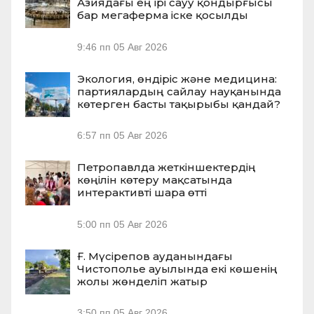
Азиядағы ең ірі сауу қондырғысы
бар мегаферма іске қосылды
9:46 пп
05 Авг 2026
Экология, өндіріс және медицина:
партиялардың сайлау науқанында
көтерген басты тақырыбы қандай?
6:57 пп
05 Авг 2026
Петропавлда жеткіншектердің
көңілін көтеру мақсатында
интерактивті шара өтті
5:00 пп
05 Авг 2026
Ғ. Мүсірепов ауданындағы
Чистополье ауылында екі көшенің
жолы жөнделіп жатыр
3:50 пп
05 Авг 2026