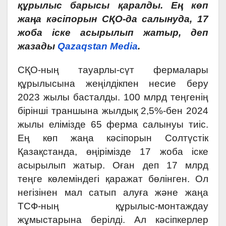
құрылыс барысы қаралды. Ең көп
жаңа кәсіпорын СҚО-да салынуда, 17
жоба іске асырылып жатыр, деп
жазады
Qazaqstan Media
.
СҚО-ның тауарлы-сүт фермалары
құрылысына жеңілдікпен несие беру
2023 жылы басталды. 100 млрд теңгенің
бірінші траншына жылдық 2,5%-бен 2024
жылы елімізде 65 ферма салынуы тиіс.
Ең көп жаңа кәсіпорын Солтүстік
Қазақстанда, өңірімізде 17 жоба іске
асырылып жатыр. Оған деп 17 млрд
теңге көлеміндегі қаражат бөлінген. Ол
негізінен мал сатып алуға және жаңа
ТСФ-ның құрылыс-монтаждау
жұмыстарына берілді. Ал кәсіпкерлер