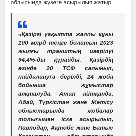
облысында жүзеге асырылып жатыр.
«Қазіргі уақытта жалпы құны
100 млрд теңге болатын 2023
жылғы транштың игерілуі
94,4%-ды құрайды. Қазірдің
өзінде 20 ТСФ салынып,
пайдалануға берілді, 24 жоба
бойынша жұмыстар
аяқталуда. Атап айтқанда,
Абай, Түркістан және Жетісу
облыстарында жобалар
толығымен іске асырылып,
Павлодар, Ақтөбе және Батыс