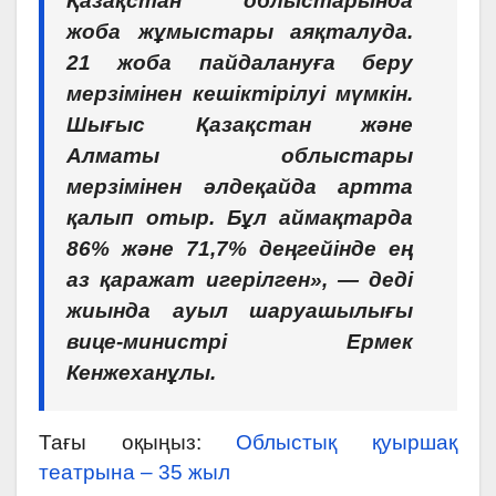
Қазақстан облыстарында
жоба жұмыстары аяқталуда.
21 жоба пайдалануға беру
мерзімінен кешіктірілуі мүмкін.
Шығыс Қазақстан және
Алматы облыстары
мерзімінен әлдеқайда артта
қалып отыр. Бұл аймақтарда
86% және 71,7% деңгейінде ең
аз қаражат игерілген», — деді
жиында ауыл шаруашылығы
вице-министрі Ермек
Кенжеханұлы.
Тағы оқыңыз:
Облыстық қуыршақ
театрына – 35 жыл