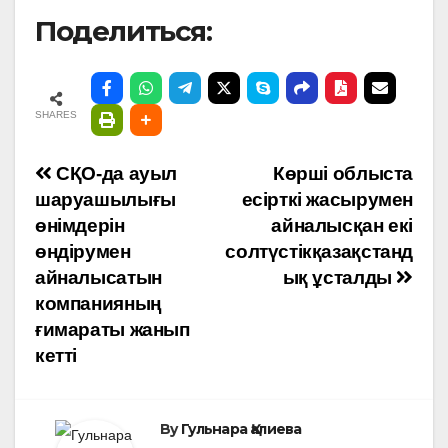
Поделиться:
SHARES
Навигация
СҚО-да ауыл
Көрші облыста
шаруашылығы
есірткі жасырумен
по
өнімдерін
айналысқан екі
өндірумен
солтүстікқазақстанд
записям
айналысатын
ық ұсталды
компанияның
ғимараты жанып
кетті
By
Гульнара Қалиева