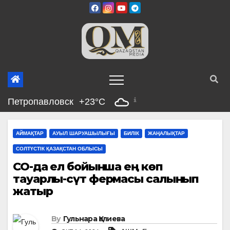
Skip
to
content
Петропавловск
+23°C
АЙМАҚТАР
АУЫЛ ШАРУАШЫЛЫҒЫ
БИЛІК
ЖАҢАЛЫҚТАР
СОЛТҮСТІК ҚАЗАҚСТАН ОБЛЫСЫ
СҚО-да ел бойынша ең көп
тауарлы-сүт фермасы салынып
жатыр
By
Гульнара Қалиева