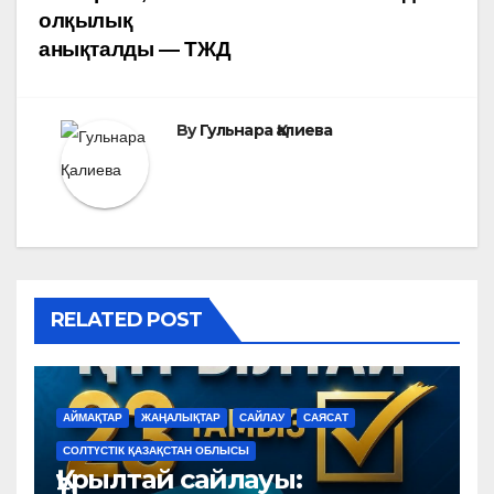
записям
олқылық
анықталды — ТЖД
By
Гульнара Қалиева
RELATED POST
АЙМАҚТАР
ЖАҢАЛЫҚТАР
САЙЛАУ
САЯСАТ
СОЛТҮСТІК ҚАЗАҚСТАН ОБЛЫСЫ
Құрылтай сайлауы: