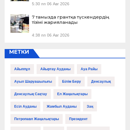
5:30 пп
06 Авг 2026
7 тамызда грантқа түскендердің
тізімі жарияланады
4:38 пп
06 Авг 2026
МЕТКИ
Айыппұл
Айыртау Ауданы
Ауа Райы
Ауыл Шаруашылығы
Білім Беру
Денсаулық
Денсаулық Сақтау
Ел Жаңалықтары
Есіл Ауданы
Жамбыл Ауданы
Заң
Петропавл Жаңалықтары
Президент