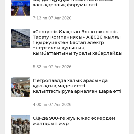
халықаралық форумы өтті
7:13 пп
07 Авг 2026
«Солтүстік Қазақстан Электржелістік
Тарату Компаниясы» АҚ 2026 жылғы
1 қыркүйектен бастап электр
энергиясы құнының
қымбаттайтыны туралы хабарлайды
5:52 пп
07 Авг 2026
Петропавлда халық арасында
құқықтық мәдениетті
қалыптастыруға арналған шара өтті
4:00 пп
07 Авг 2026
СҚО-да 900-ге жуық жас әскерден
жалтарып жүр