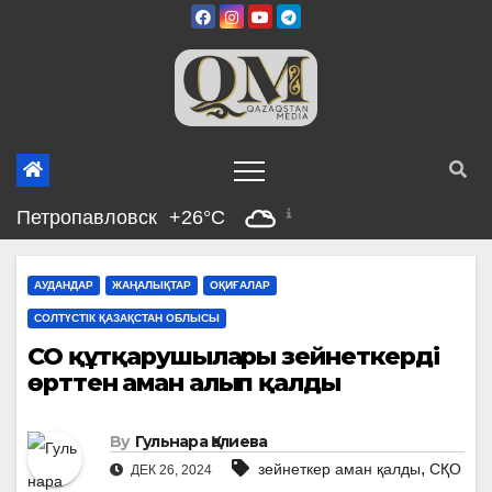
Skip
to
content
Петропавловск
+26°C
АУДАНДАР
ЖАҢАЛЫҚТАР
ОҚИҒАЛАР
СОЛТҮСТІК ҚАЗАҚСТАН ОБЛЫСЫ
СҚО құтқарушылары зейнеткерді
өрттен аман алып қалды
By
Гульнара Қалиева
,
зейнеткер аман қалды
СҚО
ДЕК 26, 2024