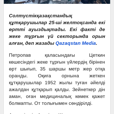
Солтүстікқазақстандық
құтқарушылар 25-ші желтоқсанда екі
өртті ауыздықтады. Екі факті де
жеке тұрғын үй секторында орын
алған, деп жазады
Qazaqstan Media
.
Петропав қаласындағы Цеткин
көшесіндегі жеке тұрғын үйлердің бірінен
өрт шығып, 35 шаршы метр жер отқа
оранды. Оқиға орнына жеткен
құтқарушылар 1952 жылы туған әйелді
ажалдан құтқарып қалды. Зейнеткер дін
аман, оған медициналық көмек қажет
болмапты. От толығымен сөндірілді.