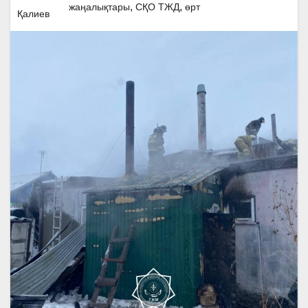
,
,
жаңалықтары
СҚО ТЖД
өрт