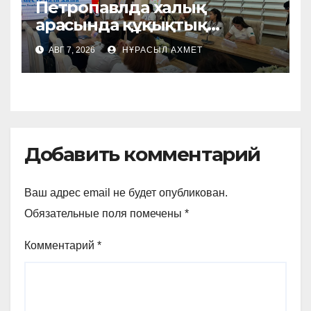
Петропавлда халық
арасында құқықтық
мәдениетті
АВГ 7, 2026
НҰРАСЫЛ АХМЕТ
қалыптастыруға арналған
шара өтті
Добавить комментарий
Ваш адрес email не будет опубликован.
Обязательные поля помечены
*
Комментарий
*