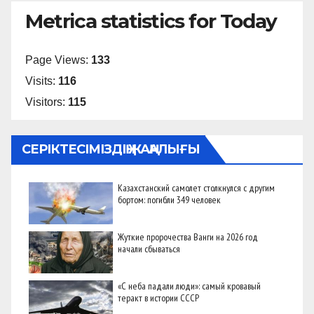
Metrica statistics for Today
Page Views:
133
Visits:
116
Visitors:
115
СЕРІКТЕСІМІЗДІҢ ЖАҢАЛЫҒЫ
Казахстанский самолет столкнулся с другим
бортом: погибли 349 человек
Жуткие пророчества Ванги на 2026 год
начали сбываться
«С неба падали люди»: самый кровавый
теракт в истории СССР