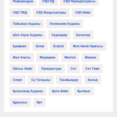
Референдум
СҚО ПД
СҚО Прокуратурасы
СҚО ТЖД
СҚО Жаңалықтары
СҚО Әкімі
Тайынша Ауданы
Уәлиханов Ауданы
Шал Ақын Ауданы
Аудандар
Балалар
Брифинг
Білім
Есірткі
Жол-Көлік Оқиғасы
Жол Апаты
Медицина
Мектеп
Мереке
Облыс Әкімі
Прокуратура
Сот
Сот Үкімі
Спорт
Су Тасқыны
Тағайындау
Халық
Қызылжар Ауданы
Қала Әкімі
Қылмыс
Құрылыс
Өрт