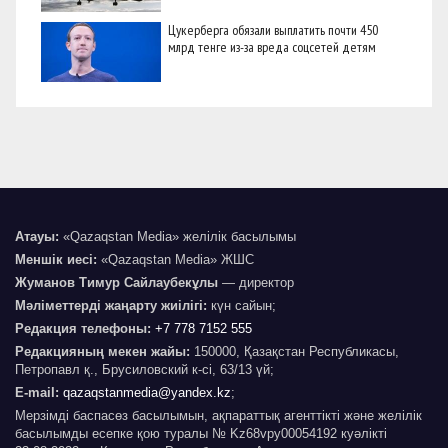
Цукерберга обязали выплатить почти 450
млрд тенге из-за вреда соцсетей детям
Атауы:
«Qazaqstan Media» желілік басылымы
Меншік иесі:
«Qazaqstan Media» ЖШС
Жуманов Тимур Сайлаубекұлы
— директор
Мәліметтерді жаңарту жиілігі:
күн сайын;
Редакция телефоны:
+7 778 7152 555
Редакцияның мекен жайы:
150000, Қазақстан Республикасы,
Петропавл қ., Брусиловский к-сі, 63/13 үй;
E-mail:
qazaqstanmedia@yandex.kz
;
Мерзімді баспасөз басылымын, ақпараттық агенттікті және желілік
басылымды есепке қою туралы № Kz68vpy00054192 куәлікті