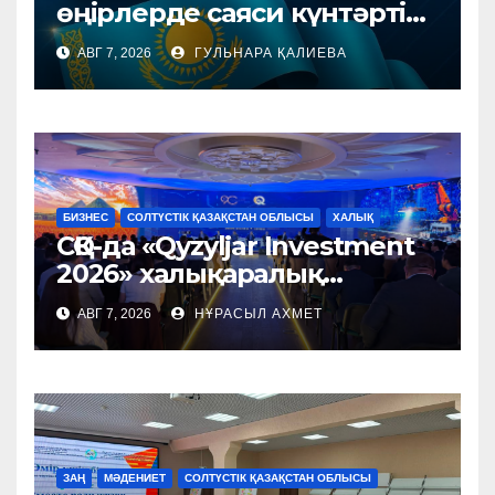
өңірлерде саяси күнтәртібі
қалай түзіледі?
АВГ 7, 2026
ГУЛЬНАРА ҚАЛИЕВА
БИЗНЕС
СОЛТҮСТІК ҚАЗАҚСТАН ОБЛЫСЫ
ХАЛЫҚ
СҚО-да «Qyzyljar Investment
2026» халықаралық
форумы өтті
АВГ 7, 2026
НҰРАСЫЛ АХМЕТ
ЗАҢ
МӘДЕНИЕТ
СОЛТҮСТІК ҚАЗАҚСТАН ОБЛЫСЫ