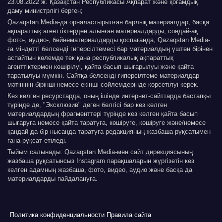
23.08.2022 ж. Қазақстан Республикасы Ақпарат және қоғамдық
даму министрлігі берген;
Qazaqstan Media-да орналастырылған барлық материалдар, басқа
ақпараттық агенттіктерден алынған материалдарды, сондай-ақ
фото-, аудио-, бейнематериалдарды қоспағанда, Qazaqstan Media-
ға міндетті белсенді гиперсілтемесі бар материалдың үштен бірінен
аспайтын көлемде тек қана республикалық ақпараттық
агенттіктермен көшірілуі, қайта басып шығарылуы және қайта
таратылуы мүмкін. Сайтқа белсенді гиперсілтеме материалдар
мәтінінің бірінші немесе екінші сөйлемдерінде көрсетілуі керек.
Кез келген ресурстарда, оның ішінде интернет-сайттарда бастапқы
түрінде де, "Эксклюзив" деген белгісі бар кез келген
материалдардың фрагменттері түрінде кез келген қайта басып
шығаруға немесе қайта таратуға, көшіруге, көшіруге және/немесе
қандай да бір нысанда таратуға редакцияның жазбаша рұқсатымен
ғана рұқсат етіледі.
Тыйым салынады: Qazaqstan Media-мен сайт дирекциясының
жазбаша рұқсатынсыз Instagram парақшаларын жүргізетін кез
келген адамның жазбаша, фото, видео, аудио және басқа да
материалдарды пайдалануға.
Политика конфиденциальности
Правила сайта