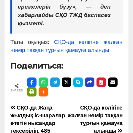
ережелерін бұзу», — деп
хабарлайды CҚО ТЖД баспасөз
қызметі.
Тағы оқыңыз:
СҚО-да көлігіне жалған
нөмір таққан тұрғын қамауға алынды
Поделиться:
SHARES
Навигация
СҚО-да Жаңа
СҚО-да көлігіне
жылдық іс-шаралар
жалған нөмір таққан
по
өтетін нысандар
тұрғын қамауға
тексеріліп, 485
алынды