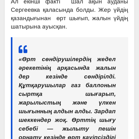
Ал екінші факті Шал ақын ауданы
Сергеевка қаласында болды. Жер үйдің
қазандығынан өрт шығып, жалын үйдің
шатырына ауысқан.
«Өрт сөндірушілердің жедел
әрекетінің арқасында жалын
дер кезінде сөндірілді.
Құтқарушылар газ баллонын
сыртқа шығарып,
жарылыстың және үлкен
шығынның алдын алды. Зардап
шеккендер жоқ. Өрттің шығу
себебі — жылыту пешін
орнату кезінде өрт қауіпсіздігі