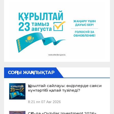
СОҢҒЫ ЖАҢАЛЫҚТАР
Құрылтай сайлауы: өңірлерде саяси
күнтәртібі қалай түзіледі?
8:21 пп
07 Авг 2026
СҚО-да «Qyzyljar Investment 2026»