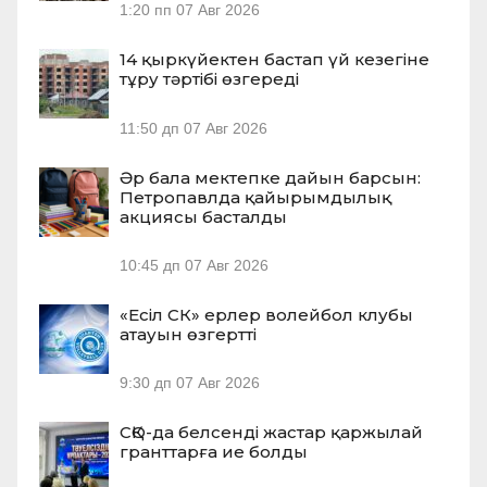
1:20 пп
07 Авг 2026
14 қыркүйектен бастап үй кезегіне
тұру тәртібі өзгереді
11:50 дп
07 Авг 2026
Әр бала мектепке дайын барсын:
Петропавлда қайырымдылық
акциясы басталды
10:45 дп
07 Авг 2026
«Есіл СК» ерлер волейбол клубы
атауын өзгертті
9:30 дп
07 Авг 2026
СҚО-да белсенді жастар қаржылай
гранттарға ие болды