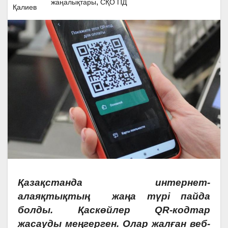
,
жаңалықтары
СҚО ПД
Қазақстанда интернет-
алаяқтықтың жаңа түрі пайда
болды. Қаскөйлер QR-кодтар
жасауды меңгерген. Олар жалған веб-