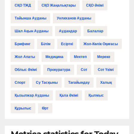
СҚО ТЖД
СҚО Жаңалықтары
СҚО Әкімі
Тайынша Ауданы
Уәлиханов Ауданы
Шал Ақын Ауданы
Аудандар
Балалар
Брифинг
Білім
Есірткі
Жол-Көлік Оқиғасы
Жол Апаты
Медицина
Мектеп
Мереке
Облыс Әкімі
Прокуратура
Сот
Сот Үкімі
Спорт
Су Тасқыны
Тағайындау
Халық
Қызылжар Ауданы
Қала Әкімі
Қылмыс
Құрылыс
Өрт