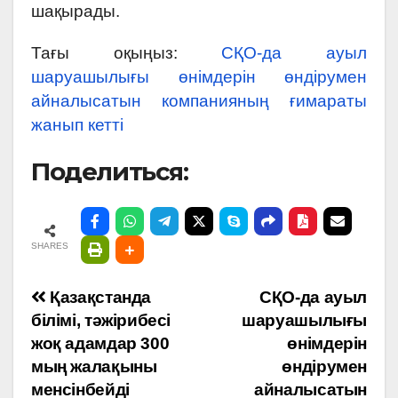
шақырады.
Тағы оқыңыз:
СҚО-да ауыл
шаруашылығы өнімдерін өндірумен
айналысатын компанияның ғимараты
жанып кетті
Поделиться:
SHARES
Навигация
Қазақстанда
СҚО-да ауыл
білімі, тәжірибесі
шаруашылығы
по
жоқ адамдар 300
өнімдерін
мың жалақыны
өндірумен
записям
менсінбейді
айналысатын