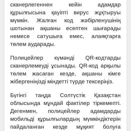
сканерлегеннен кейін адамдар
құрылғысына қауіпті вирус жұқтыруы
мүмкін. Жалған код жәбірленушінің
шотынан ақшаны есептен шығарады
немесе сатушыға емес, алаяқтарға
төлем аударады.
Полицейлер күмәнді QR-кодтарды
сканерлемеуді ұсынады. QR-код арқылы
төлем жасаған кезде, ақшаны кімге
жібергеніңізді міндетті түрде тексеріңіз.
Бүгінгі таңда Солтүстік Қазақстан
облысында мұндай фактілер тіркемепті.
Дегенмен, полицейлер адамдарды
мобильді құрылғылардың мүмкіндіктерін
пайдаланған кезде мұқият болуға