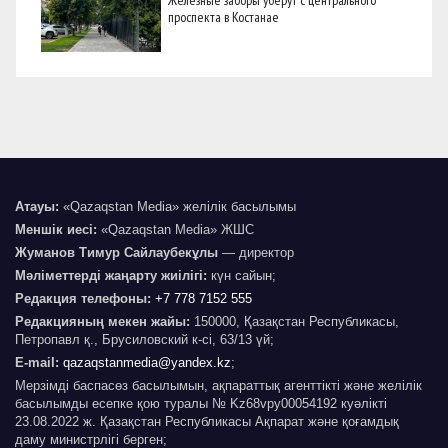
проспекта в Костанае
Атауы:
«Qazaqstan Media» желілік басылымы
Меншік иесі:
«Qazaqstan Media» ЖШС
Жуманов Тимур Сайлаубекұлы
— директор
Мәліметтерді жаңарту жиілігі:
күн сайын;
Редакция телефоны:
+7 778 7152 555
Редакцияның мекен жайы:
150000, Қазақстан Республикасы,
Петропавл қ., Брусиловский к-сі, 63/13 үй;
E-mail:
qazaqstanmedia@yandex.kz
;
Мерзімді баспасөз басылымын, ақпараттық агенттікті және желілік
басылымды есепке қою туралы № Kz68vpy00054192 куәлікті
23.08.2022 ж. Қазақстан Республикасы Ақпарат және қоғамдық
даму министрлігі берген;