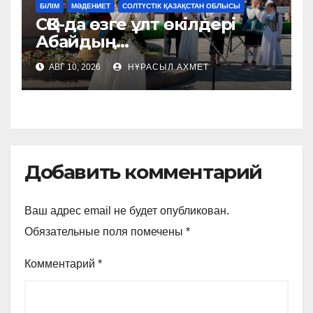
БІЛІМ
МӘДЕНИЕТ
СОЛТҮСТІК ҚАЗАҚСТАН ОБЛЫСЫ
СҚО-да өзге ұлт өкілдері
Абайдың
шығармашылығынан бақ
АВГ 10, 2026
НҰРАСЫЛ АХМЕТ
сынады
Добавить комментарий
Ваш адрес email не будет опубликован.
Обязательные поля помечены
*
Комментарий
*