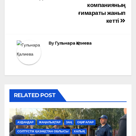
компанияның
ғимараты жанып
кетті
By
Гульнара Қалиева
RELATED POST
АУДАНДАР
ЖАҢАЛЫҚТАР
ЗАҢ
ОҚИҒАЛАР
СОЛТҮСТІК ҚАЗАҚСТАН ОБЛЫСЫ
ХАЛЫҚ