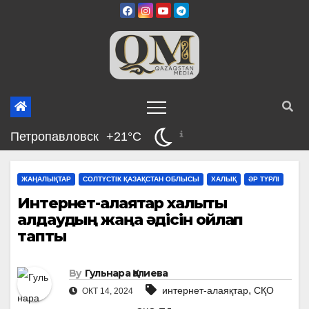
Skip
to
content
Петропавловск
+21°C
ЖАҢАЛЫҚТАР
СОЛТҮСТІК ҚАЗАҚСТАН ОБЛЫСЫ
ХАЛЫҚ
ӘР ТҮРЛІ
Интернет-алаяқтар халықты
алдаудың жаңа әдісін ойлап
тапты
By
Гульнара Қалиева
,
интернет-алаяқтар
СҚО
ОКТ 14, 2024