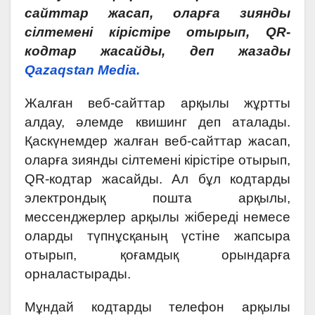
сайттар жасап, оларға зиянды
сілтемені кірістіре отырып, QR-
кодтар жасайды, деп жазады
Qazaqstan Media.
Жалған веб-сайттар арқылы жұртты
алдау, әлемде квишинг деп аталады.
Қаскүнемдер жалған веб-сайттар жасап,
оларға зиянды сілтемені кірістіре отырып,
QR-кодтар жасайды. Ал бұл кодтарды
электрондық пошта арқылы,
мессенджерлер арқылы жібереді немесе
оларды түпнұсқаның үстіне жапсыра
отырып, қоғамдық орындарға
орналастырады.
Мұндай кодтарды телефон арқылы