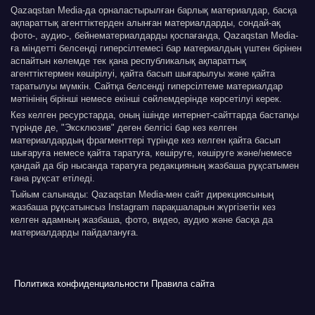
Qazaqstan Media-да орналастырылған барлық материалдар, басқа
ақпараттық агенттіктерден алынған материалдарды, сондай-ақ
фото-, аудио-, бейнематериалдарды қоспағанда, Qazaqstan Media-
ға міндетті белсенді гиперсілтемесі бар материалдың үштен бірінен
аспайтын көлемде тек қана республикалық ақпараттық
агенттіктермен көшірілуі, қайта басып шығарылуы және қайта
таратылуы мүмкін. Сайтқа белсенді гиперсілтеме материалдар
мәтінінің бірінші немесе екінші сөйлемдерінде көрсетілуі керек.
Кез келген ресурстарда, оның ішінде интернет-сайттарда бастапқы
түрінде де, "Эксклюзив" деген белгісі бар кез келген
материалдардың фрагменттері түрінде кез келген қайта басып
шығаруға немесе қайта таратуға, көшіруге, көшіруге және/немесе
қандай да бір нысанда таратуға редакцияның жазбаша рұқсатымен
ғана рұқсат етіледі.
Тыйым салынады: Qazaqstan Media-мен сайт дирекциясының
жазбаша рұқсатынсыз Instagram парақшаларын жүргізетін кез
келген адамның жазбаша, фото, видео, аудио және басқа да
материалдарды пайдалануға.
Политика конфиденциальности
Правила сайта