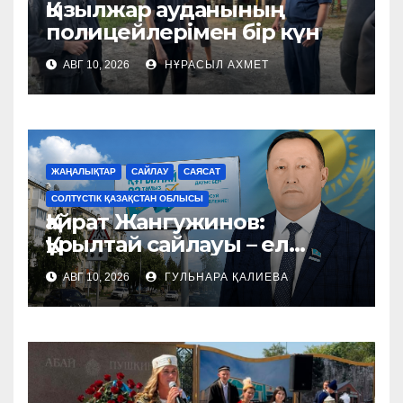
Қызылжар ауданының
полицейлерімен бір күн
АВГ 10, 2026
НҰРАСЫЛ АХМЕТ
ЖАҢАЛЫҚТАР
САЙЛАУ
САЯСАТ
СОЛТҮСТІК ҚАЗАҚСТАН ОБЛЫСЫ
Қайрат Жангужинов:
Құрылтай сайлауы – ел
дамуының жаңа кезеңі
АВГ 10, 2026
ГУЛЬНАРА ҚАЛИЕВА