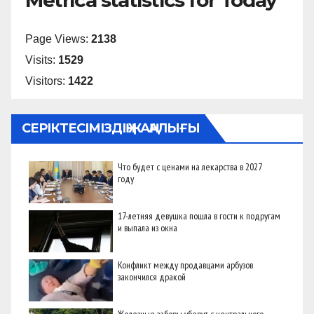
Metrica statistics for Today
Page Views:
2138
Visits:
1529
Visitors:
1422
СЕРІКТЕСІМІЗДІҢ ЖАҢАЛЫҒЫ
Что будет с ценами на лекарства в 2027
году
17-летняя девушка пошла в гости к подругам
и выпала из окна
Конфликт между продавцами арбузов
закончился дракой
Железные заборы уберут с центрального