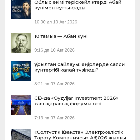
Облыс әкімі теріскейліктерді Абай
күнімен құттықтады
10:00 дп
10 Авг 2026
10 тамыз — Абай күні
9:16 дп
10 Авг 2026
Құрылтай сайлауы: өңірлерде саяси
күнтәртібі қалай түзіледі?
8:21 пп
07 Авг 2026
СҚО-да «Qyzyljar Investment 2026»
халықаралық форумы өтті
7:13 пп
07 Авг 2026
«Солтүстік Қазақстан Электржелістік
Тарату Компаниясы» АҚ 2026 жылғы