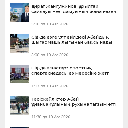
Қайрат Жангужинов: Құрылтай
сайлауы – ел дамуының жаңа кезеңі
5:00 пп
10 Авг 2026
СҚО-да өзге ұлт өкілдері Абайдың
шығармашылығынан бақ сынады
3:00 пп
10 Авг 2026
СҚО-да «Жастар» спорттық
спартакиадасы өз мәресіне жетті
1:07 пп
10 Авг 2026
Теріскейліктер Абай
Құнанбайұлының рухына тағзым етті
11:30 дп
10 Авг 2026