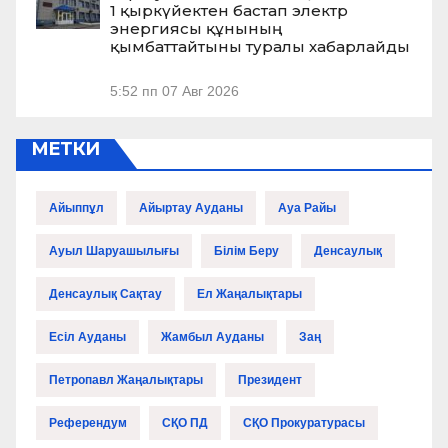
1 қыркүйектен бастап электр
энергиясы құнының
қымбаттайтыны туралы хабарлайды
5:52 пп
07 Авг 2026
МЕТКИ
Айыппұл
Айыртау Ауданы
Ауа Райы
Ауыл Шаруашылығы
Білім Беру
Денсаулық
Денсаулық Сақтау
Ел Жаңалықтары
Есіл Ауданы
Жамбыл Ауданы
Заң
Петропавл Жаңалықтары
Президент
Референдум
СҚО ПД
СҚО Прокуратурасы